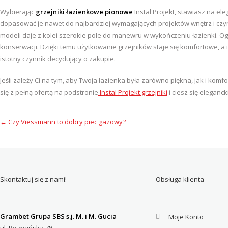
Wybierając
grzejniki łazienkowe pionowe
Instal Projekt, stawiasz na el
dopasować je nawet do najbardziej wymagających projektów wnętrz i czy
modeli daje z kolei szerokie pole do manewru w wykończeniu łazienki. Og
konserwacji. Dzięki temu użytkowanie grzejników staje się komfortowe, a i
istotny czynnik decydujący o zakupie.
Jeśli zależy Ci na tym, aby Twoja łazienka była zarówno piękna, jak i kom
się z pełną ofertą na podstronie
Instal Projekt grzejniki
i ciesz się eleganck
←
Czy Viessmann to dobry piec gazowy?
Skontaktuj się z nami!
Obsługa klienta
Grambet Grupa SBS s.j. M. i M. Gucia
Moje Konto
ul. Poznańska 78