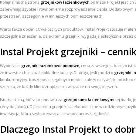
Kolejną mocną stroną
grzejników łazienkowych
od Instal Projekt jest i
zapewniają szybkie i równomierne rozprowadzanie ciepła. Dodatkowym at
przestrzeń, szczególnie w mniejszych pomieszczeniach.
Warto także docenić trwałość tych produktów. Instal Projekt stosuje materi
szczególne znaczenie. Dzięki temu grzejniki wyglądają estetycznie przez 
Instal Projekt grzejniki – cenni
Wybierając
grzejniki łazienkowe pionowe
, cena zawsze jest bardzo ist
że inwestor chce znać dokładne koszty. Dlatego, jeśli chodzi o
grzejniki I
konkurencyjny. Koszt poszczególnych modeli zależy oczywiście od ich rozm
szeroka, że każdy klient znajdzie rozwiązanie na swoją kieszeń.
Istotną cechą, która przemawia za
grzejnikami łazienkowymi
tej marki, 
ceny do jakości. Dzięki temu grzejniki są ekonomiczne w codziennym użytk
inwestycja, która szybko zwraca się w postaci oszczędności.
Dlaczego Instal Projekt to dob