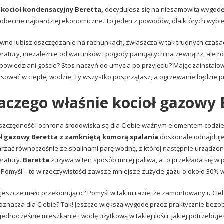
c
kocioł kondensacyjny Beretta,
decydujesz się na niesamowitą wygodę, 
 obecnie najbardziej ekonomiczne. To jeden z powodów, dla których wybie
wno lubisz oszczędzanie na rachunkach, zwłaszcza w tak trudnych czasa
ratury, niezależnie od warunków i pogody panujących na zewnątrz, ale rów
powiedziani goście? Stos naczyń do umycia po przyjęciu? Mając zainsta
ksować w ciepłej wodzie, Ty wszystko posprzątasz, a ogrzewanie będzie p
aczego właśnie kocioł gazowy 
 oszczędność i ochrona środowiska są dla Ciebie ważnym elementem codzie
oł gazowy Beretta z zamkniętą komorą spalania
doskonale odnajduje 
rzać równocześnie ze spalinami parę wodną, z której następnie urządzeni
ratury.
Beretta
zużywa w ten sposób mniej paliwa, a to przekłada się w pr
 Pomyśl – to w rzeczywistości zawsze mniejsze zużycie gazu o około 30% 
 jeszcze mało przekonująco? Pomyśl w takim razie, że zamontowany u Cie
 oznacza dla Ciebie? Tak! Jeszcze większą wygodę przez praktycznie bezob
 jednocześnie mieszkanie i wodę użytkową w takiej ilości, jakiej potrzebu