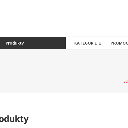
Skip
to
Sklep
content
Grambet
Sklep
internetowy
Produkty
KATEGORIE
PROMOC
St
odukty