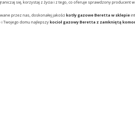
graniczaj się, korzystaj z życia i z tego, co oferuje sprawdzony producen
wane przez nas, doskonałej jakości
kotły gazowe Beretta w sklepie
in
e i Twojego domu najlepszy
kocioł gazowy Beretta z zamkniętą komor