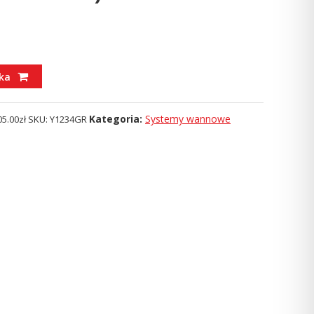
ka
Kategoria:
Systemy wannowe
05.00
zł
SKU:
Y1234GR