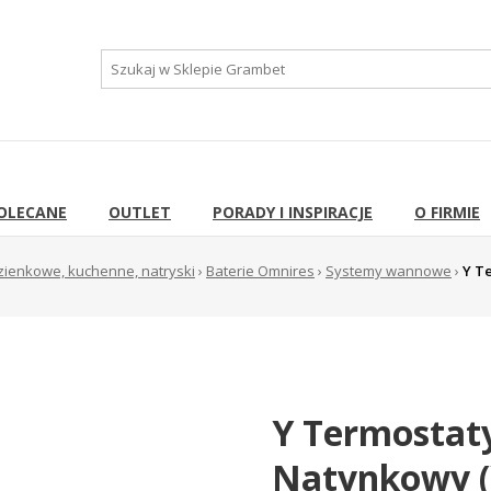
OLECANE
OUTLET
PORADY I INSPIRACJE
O FIRMIE
azienkowe, kuchenne, natryski
›
Baterie Omnires
›
Systemy wannowe
›
Y T
Y Termostat
Natynkowy (