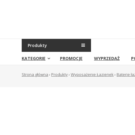
Skip
to
Sklep
content
Grambet
Sklep
internetowy
Produkty
KATEGORIE
PROMOCJE
WYPRZEDAŻ
P
Strona główna
›
Produkty
›
Wyposażenie Łazienek
›
Baterie ł