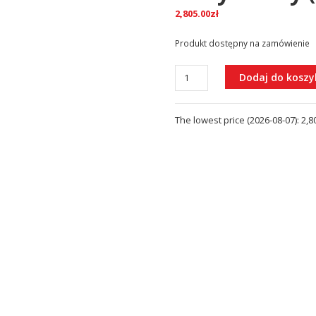
2,805.00
zł
Produkt dostępny na zamówienie
ilość
Dodaj do koszy
Y
Termostatyczny
The lowest price (
2026-08-07
):
2,8
system
wannowy
natynkowy
(Y1234GR)