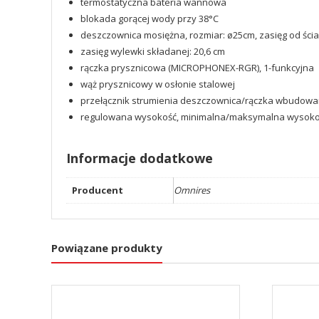
termostatyczna bateria wannowa
blokada gorącej wody przy 38°C
deszczownica mosiężna, rozmiar: ø25cm, zasięg od ścia
zasięg wylewki składanej: 20,6 cm
rączka prysznicowa (MICROPHONEX-RGR), 1-funkcyjna
wąż prysznicowy w osłonie stalowej
przełącznik strumienia deszczownica/rączka wbudowan
regulowana wysokość, minimalna/maksymalna wysokoś
Informacje dodatkowe
Producent
Omnires
Powiązane produkty