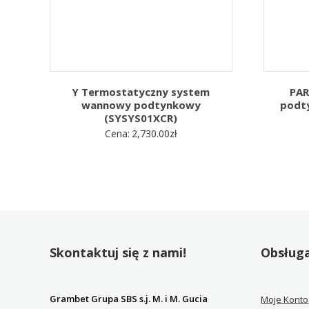
Y Termostatyczny system
PA
wannowy podtynkowy
podt
(SYSYS01XCR)
Cena:
2,730.00
zł
Skontaktuj się z nami!
Obsługa
Grambet Grupa SBS s.j. M. i M. Gucia
Moje Konto