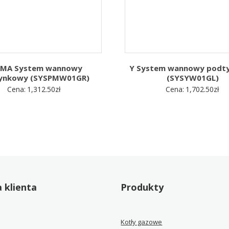
RMA System wannowy
Y System wannowy podt
ynkowy (SYSPMW01GR)
(SYSYW01GL)
Cena:
1,312.50
zł
Cena:
1,702.50
zł
 klienta
Produkty
Kotły gazowe