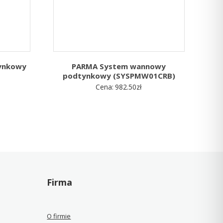
ynkowy
PARMA System wannowy
podtynkowy (SYSPMW01CRB)
Cena:
982.50
zł
Firma
O firmie