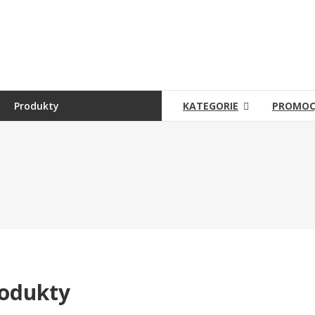
Skip
to
Sklep
content
Grambet
Sklep
internetowy
Produkty
KATEGORIE
PROMOC
odukty