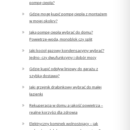
pompę ciepła?
Gdzie mogę kupić pompę ciepła z montażem
w mojej okolicy?
Jaką pompę ciepła wybrać do domu?
Powietrze-woda, monoblok czy split
Jaki kocioł gazowy kondensacyjny wybrać?
Jedno- czy dwufunkcyjny i dobór mocy
Gdzie kupić odpływ liniowy do garażu z
szybką dostawą?
Jaki grzejnik drabinkowy wybrać do małej
łazienki
Rekuperacja w domu a jakość powietrza –
realne korzyści dla zdrowia
Elektryczny kominek wolnostojący – jak