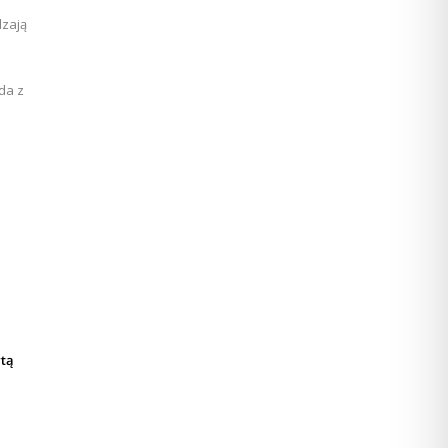
dzają
da z
rtą