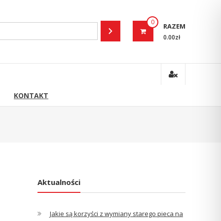
0
RAZEM
0.00zł
KONTAKT
Aktualności
Jakie są korzyści z wymiany starego pieca na