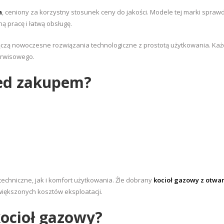
a
, ceniony za korzystny stosunek ceny do jakości. Modele tej marki spraw
ą pracę i łatwą obsługę.
 łączą nowoczesne rozwiązania technologiczne z prostotą użytkowania. Każ
erwisowego.
zed zakupem?
chniczne, jak i komfort użytkowania. Źle dobrany
kocioł gazowy z otwa
iększonych kosztów eksploatacji.
kocioł gazowy?