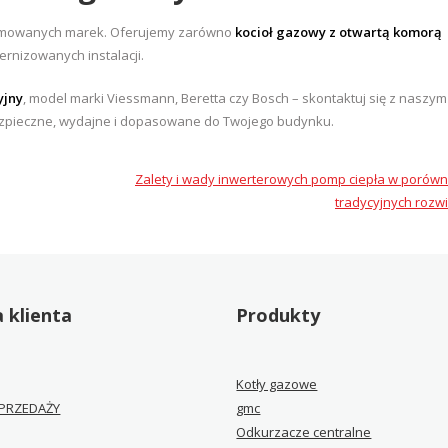
nomowanych marek. Oferujemy zarówno
kocioł gazowy z otwartą komorą
rnizowanych instalacji.
yjny
, model marki Viessmann, Beretta czy Bosch – skontaktuj się z naszym
ezpieczne, wydajne i dopasowane do Twojego budynku.
Zalety i wady inwerterowych pomp ciepła w porów
tradycyjnych rozw
 klienta
Produkty
Kotły gazowe
PRZEDAŻY
gmc
Odkurzacze centralne