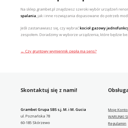
Na sklep.grambet.pl znajdziesz szeroki wybór urządzeń re
spalania
, jak i inne rozwiązania dopasowane do potrzeb mode
Jeśli zastanawiasz się, czy wybrać
kocioł gazowy jednofunkc
zespołem. Doradzimy w wyborze urządzenia, które będzie b
←
Czy gruntowy wymiennik ciepła ma sens?
Skontaktuj się z nami!
Obsługa
Grambet Grupa SBS s.j. M. i M. Gucia
Moje Konto
ul. Poznańska 78
WARUNKI S
60-185 Skórzewo
Regulamin