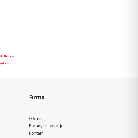
naniu do
iązań
→
Firma
O firmie
Porady i inspiracje
Kontakt