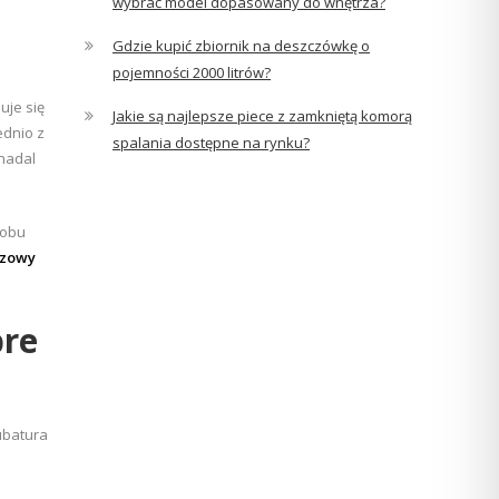
wybrać model dopasowany do wnętrza?
Gdzie kupić zbiornik na deszczówkę o
pojemności 2000 litrów?
uje się
Jakie są najlepsze piece z zamkniętą komorą
ednio z
spalania dostępne na rynku?
nadal
sobu
azowy
bre
ubatura