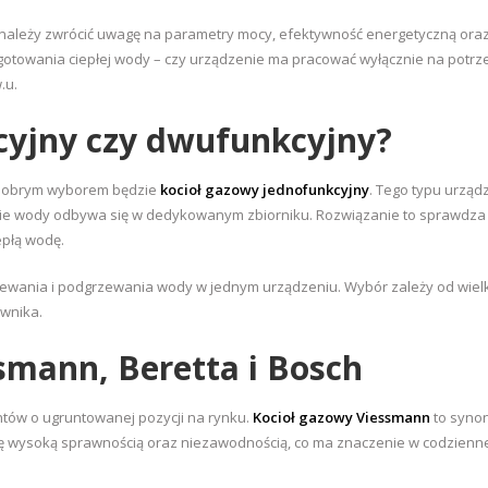
 należy zwrócić uwagę na parametry mocy, efektywność energetyczną ora
gotowania ciepłej wody – czy urządzenie ma pracować wyłącznie na potrz
.u.
cyjny czy dwufunkcyjny?
y dobrym wyborem będzie
kocioł gazowy jednofunkcyjny
. Tego typu urząd
e wody odbywa się w dedykowanym zbiorniku. Rozwiązanie to sprawdza 
płą wodę.
rzewania i podgrzewania wody w jednym urządzeniu. Wybór zależy od wiel
wnika.
smann, Beretta i Bosch
tów o ugruntowanej pozycji na rynku.
Kocioł gazowy Viessmann
to syno
ą się wysoką sprawnością oraz niezawodnością, co ma znaczenie w codzienn