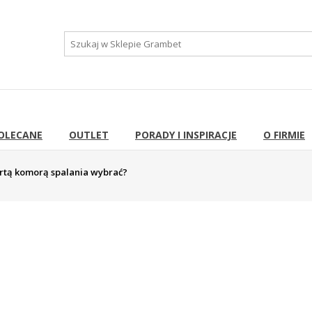
OLECANE
OUTLET
PORADY I INSPIRACJE
O FIRMIE
artą komorą spalania wybrać?