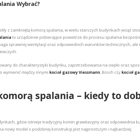
alania Wybrać?
ły z zamkniętą komorą spalania, w wielu starszych budynkach wciąż stos
alania
to urządzenie pobierające powietrze do procesu spalania bezpośr
aga sprawnej wentylacji oraz odpowiednich warunków technicznych, ale 
zewczych.
owany do charakterystyki budynku, zapotrzebowania na ciepło oraz spo
to wymienić między innymi
kocioł gazowy Viessmann
, Bosch czy
kocioł g
komorą spalania – kiedy to do
ynkach, gdzie istnieje tradycyjny komin grawitacyjny oraz odpowiednia k
 nowy model o podobnej konstrukcji jest najprostszym i najbardziej