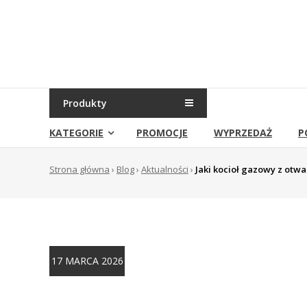
Skip
to
Sklep
content
Grambet
Sklep
internetowy
Produkty
KATEGORIE
PROMOCJE
WYPRZEDAŻ
P
Strona główna
›
Blog
›
Aktualności
›
Jaki kocioł gazowy z otw
17 MARCA 2026