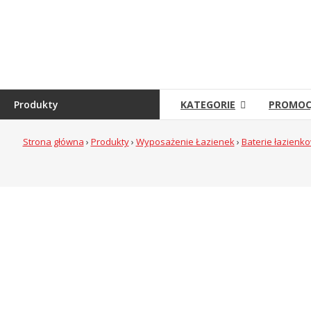
Skip
to
Sklep
content
Grambet
Sklep
internetowy
Produkty
KATEGORIE
PROMOC
Strona główna
›
Produkty
›
Wyposażenie Łazienek
›
Baterie łazienk