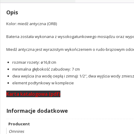
(AM5235ORB)
Opis
Kolor: miedź antyczna (ORB)
Bateria została wykonana z wysokogatunkowego mosiądzu oraz wypos
Miedź antyczna jest wyrazistym wykończeniem o rudo-brązowym odcien
rozmiar rozety: ø16,8 cm
minimalna głębokość zabudowy: 7 cm
dwa wejścia (na wodę ciepłą i zimną): 1/2″, dwa wyjścia wody zmiesza
element podtynkowy w komplecie
Karta katalogowa (pdf)
Informacje dodatkowe
Producent
Omnires