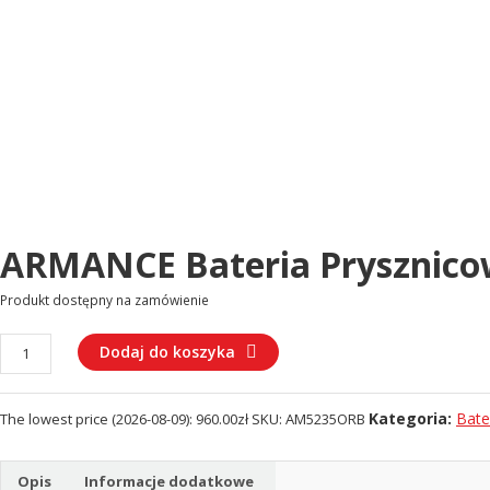
ARMANCE Bateria Prysznic
Produkt dostępny na zamówienie
ilość
Dodaj do koszyka
ARMANCE
Bateria
Kategoria:
Bate
The lowest price (
2026-08-09
):
960.00
zł
SKU:
AM5235ORB
prysznicowo-
wannowa
podtynkowa
Opis
Informacje dodatkowe