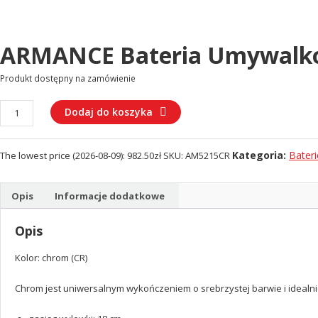
ARMANCE Bateria Umywalk
Produkt dostępny na zamówienie
ilość
Dodaj do koszyka
ARMANCE
Bateria
Kategoria:
Bater
The lowest price (
2026-08-09
):
982.50
zł
SKU:
AM5215CR
umywalkowa
podtynkowa
(AM5215CR)
Opis
Informacje dodatkowe
Opis
Kolor: chrom (CR)
Chrom jest uniwersalnym wykończeniem o srebrzystej barwie i idealnie 