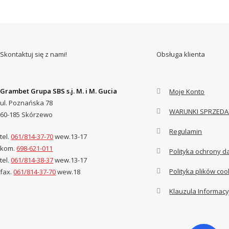
Skontaktuj się z nami!
Obsługa klienta
Grambet Grupa SBS s.j. M. i M. Gucia
Moje Konto
ul. Poznańska 78
WARUNKI SPRZEDA
60-185 Skórzewo
Regulamin
tel.
061/814-37-70
wew.13-17
kom.
698-621-011
Polityka ochrony 
tel.
061/814-38-37
wew.13-17
Polityka plików coo
fax.
061/814-37-70
wew.18
Klauzula Informac