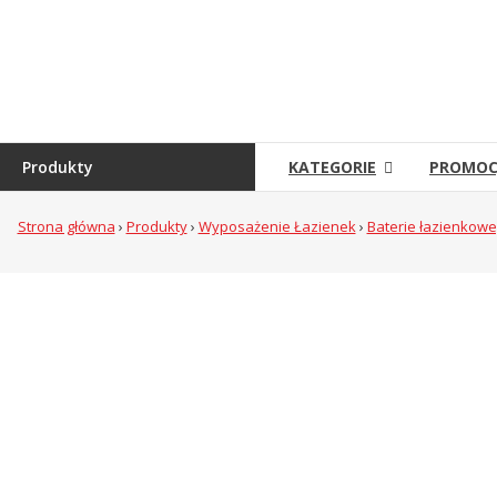
Skip
to
Sklep
content
Grambet
Sklep
internetowy
Produkty
KATEGORIE
PROMOC
Strona główna
›
Produkty
›
Wyposażenie Łazienek
›
Baterie łazienkowe