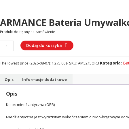
ARMANCE Bateria Umywalk
Produkt dostępny na zamówienie
ilość
Dodaj do koszyka
ARMANCE
Bateria
Kategoria:
Ba
The lowest price (
2026-08-07
):
1,275.00
zł
SKU:
AM5215ORB
umywalkowa
podtynkowa
(AM5215ORB)
Opis
Informacje dodatkowe
Opis
Kolor: miedź antyczna (ORB)
Miedź antyczna jest wyrazistym wykończeniem o rudo-brązowym odcien