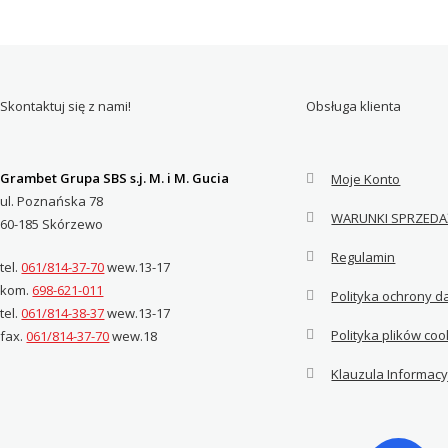
Skontaktuj się z nami!
Obsługa klienta
Grambet Grupa SBS s.j. M. i M. Gucia
Moje Konto
ul. Poznańska 78
WARUNKI SPRZEDA
60-185 Skórzewo
Regulamin
tel.
061/814-37-70
wew.13-17
kom.
698-621-011
Polityka ochrony 
tel.
061/814-38-37
wew.13-17
Polityka plików coo
fax.
061/814-37-70
wew.18
Klauzula Informac