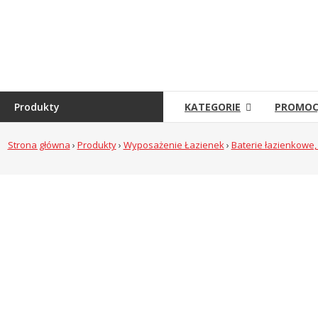
Skip
to
Sklep
content
Grambet
Sklep
internetowy
Produkty
KATEGORIE
PROMOC
Strona główna
›
Produkty
›
Wyposażenie Łazienek
›
Baterie łazienkowe,