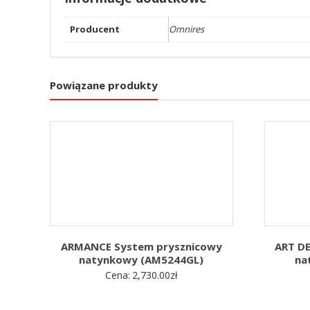
Producent
Omnires
Powiązane produkty
ARMANCE System prysznicowy
ART D
natynkowy (AM5244GL)
na
Cena:
2,730.00
zł