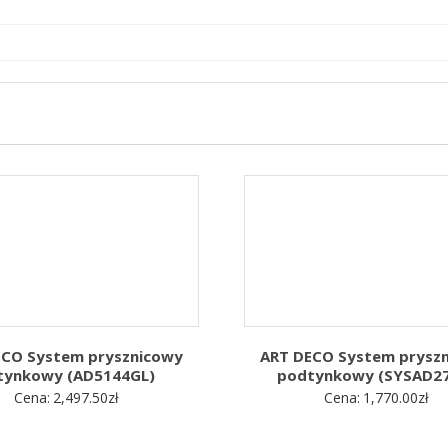
ECO System prysznicowy
ART DECO System prysz
tynkowy (AD5144GL)
podtynkowy (SYSAD2
Cena:
2,497.50
zł
Cena:
1,770.00
zł