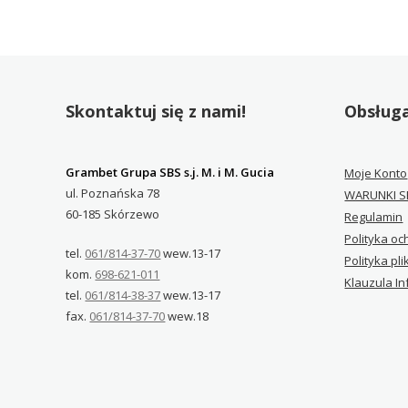
Skontaktuj się z nami!
Obsługa
Grambet Grupa SBS s.j. M. i M. Gucia
Moje Konto
ul. Poznańska 78
WARUNKI S
60-185 Skórzewo
Regulamin
Polityka o
tel.
061/814-37-70
wew.13-17
Polityka pl
kom.
698-621-011
Klauzula I
tel.
061/814-38-37
wew.13-17
fax.
061/814-37-70
wew.18