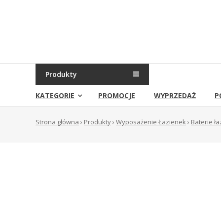
Skip
to
Sklep
content
Grambet
Sklep
internetowy
Produkty
KATEGORIE
PROMOCJE
WYPRZEDAŻ
P
Strona główna
›
Produkty
›
Wyposażenie Łazienek
›
Baterie ł