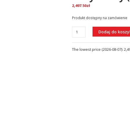
2,497.50
zł
Produkt dostępny na zamówienie
ilość
Dodaj do koszy
ART
DECO
The lowest price (
2026-08-07
):
2,4
System
prysznicowy
natynkowy
(AD5144ORB)