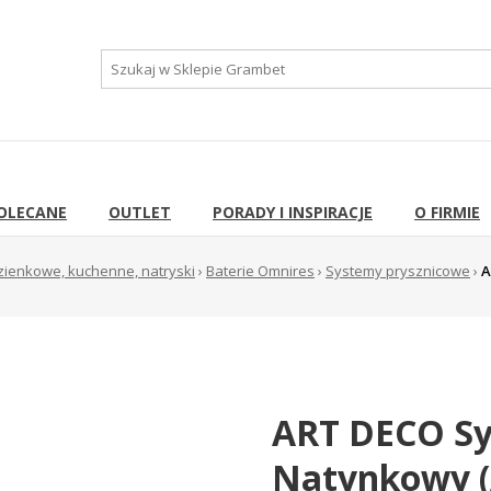
OLECANE
OUTLET
PORADY I INSPIRACJE
O FIRMIE
azienkowe, kuchenne, natryski
›
Baterie Omnires
›
Systemy prysznicowe
›
A
ART DECO Sy
Natynkowy 