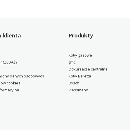
 klienta
Produkty
Kotły gazowe
PRZEDAŻY
gmc
Odkurzacze centralne
chrony danych osobowych
Kotły Beretta
ików cookies
Bosch
nformacyjna
Viessmann