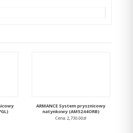
nicowy
ARMANCE System prysznicowy
7GL)
natynkowy (AM5244ORB)
Cena:
2,730.00
zł