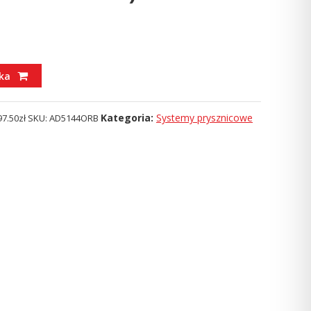
ka
Kategoria:
Systemy prysznicowe
97.50
zł
SKU:
AD5144ORB