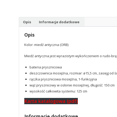
Opis
Informacje dodatkowe
Opis
Kolor: miedź antyczna (ORB)
Miedź antyczna jest wyrazistym wykończeniem o rudo-brąz
bateria prysznicowa
deszczownica mosiężna, rozmiar: ø15,5 cm, zasięg od śc
rączka prysznicowa mosiężna, 1-funkcyjna
wąż prysznicowy w osłonie mosiężnej, długość: 150 cm
wysokość całkowita systemu: 125 cm
Karta katalogowa (pdf)
Informacje dodatkowe