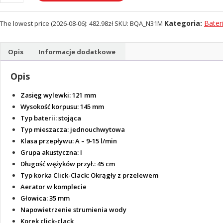
Bateria
bidetowa
Kategoria:
Bater
The lowest price (
2026-08-06
):
482.98
zł
SKU:
BQA_N31M
stojąca
Arnika
Nero
Opis
Informacje dodatkowe
z
korkiem
Opis
click-
clack
Zasięg wylewki:
121 mm
Wysokość korpusu:
145 mm
Typ baterii:
stojąca
Typ mieszacza:
jednouchwytowa
Klasa przepływu:
A – 9-15 l/min
Grupa akustyczna:
I
Długość wężyków przył.:
45 cm
Typ korka Click-Clack:
Okrągły z przelewem
Aerator w komplecie
Głowica:
35 mm
Napowietrzenie strumienia wody
Korek click-clack