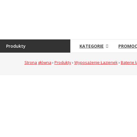
Skip
to
Sklep
content
Grambet
Sklep
internetowy
Produkty
KATEGORIE
PROMOC
Strona główna
›
Produkty
›
Wyposażenie Łazienek
›
Baterie 