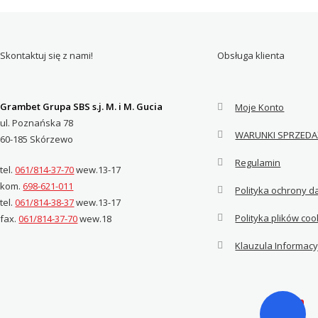
Skontaktuj się z nami!
Obsługa klienta
Grambet Grupa SBS s.j. M. i M. Gucia
Moje Konto
ul. Poznańska 78
WARUNKI SPRZEDA
60-185 Skórzewo
Regulamin
tel.
061/814-37-70
wew.13-17
kom.
698-621-011
Polityka ochrony 
tel.
061/814-38-37
wew.13-17
Polityka plików coo
fax.
061/814-37-70
wew.18
Klauzula Informac