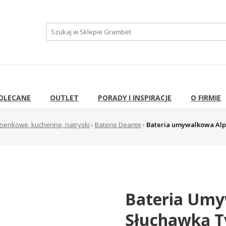
OLECANE
OUTLET
PORADY I INSPIRACJE
O FIRMIE
azienkowe, kuchenne, natryski
›
Baterie Deante
›
Bateria umywalkowa Alpi
Bateria Umy
Słuchawką T