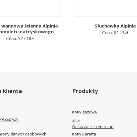
 wannowa ścienna Alpinia
Słuchawka Alpinia
kompletu natryskowego
Cena:
81.18
zł
Cena:
327.18
zł
 klienta
Produkty
Kotły gazowe
PRZEDAŻY
gmc
Odkurzacze centralne
chrony danych osobowych
Kotły Beretta