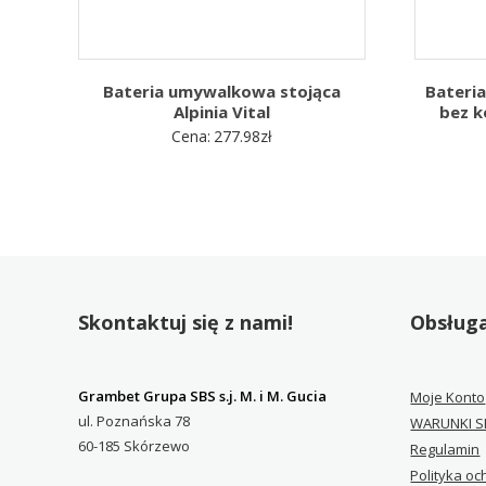
Bateria umywalkowa stojąca
Bateria
Alpinia Vital
bez 
Cena:
277.98
zł
Skontaktuj się z nami!
Obsługa
Grambet Grupa SBS s.j. M. i M. Gucia
Moje Konto
ul. Poznańska 78
WARUNKI S
60-185 Skórzewo
Regulamin
Polityka o