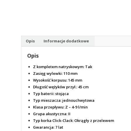
Opis
Informacje dodatkowe
Opis
Z kompletem natryskowym:
Tak
Zasięg wylewki:
110 mm
Wysokość korpusu:
145 mm
Długość wężyków przył.:
45 cm
Typ baterii:
stojąca
Typ mieszacza:
jednouchwytowa
Klasa przepływu:
Z – 4-9 l/min
Grupa akustyczna:
II
Typ korka Click-Clack:
Okrągły z przelewem
Gwarancja:
7 lat