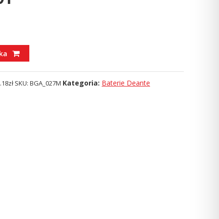
ka
Kategoria:
Baterie Deante
.18
zł
SKU:
BGA_027M