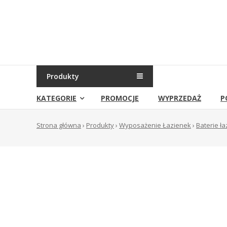
Skip
to
Sklep
content
Grambet
Sklep
internetowy
Produkty
KATEGORIE
PROMOCJE
WYPRZEDAŻ
P
Strona główna
›
Produkty
›
Wyposażenie Łazienek
›
Baterie ł