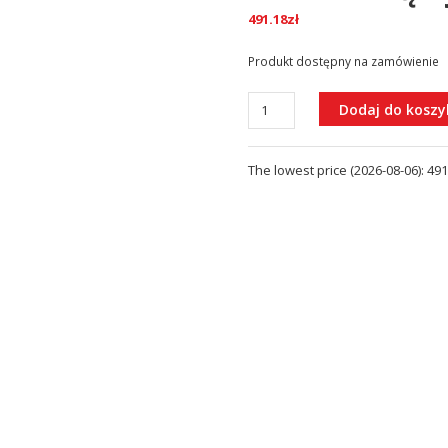
491.18
zł
Produkt dostępny na zamówienie
ilość
Dodaj do koszy
Bateria
umywalkowa
The lowest price (
2026-08-06
):
491
Alpinia
ze
słuchawką
typu
bidetta