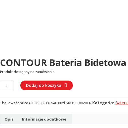
CONTOUR Bateria Bidetowa 
Produkt dostępny na zamówienie
ilość
Dodaj do koszyka
CONTOUR
Bateria
Kategoria:
Bateri
The lowest price (
2026-08-08
):
540.00
zł
SKU:
CT8020CR
bidetowa
(CT8020CR)
Opis
Informacje dodatkowe