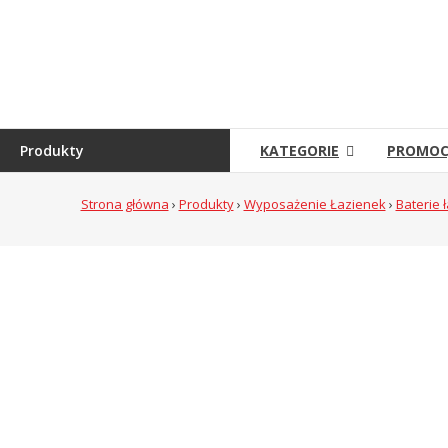
Skip
to
Sklep
content
Grambet
Sklep
internetowy
Produkty
KATEGORIE
PROMOC
Strona główna
›
Produkty
›
Wyposażenie Łazienek
›
Baterie 