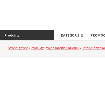
Skip
to
Sklep
content
Grambet
Sklep
internetowy
Produkty
KATEGORIE
PROMOC
Strona główna
›
Produkty
›
Wyposażenie Łazienek
›
Baterie łazienk