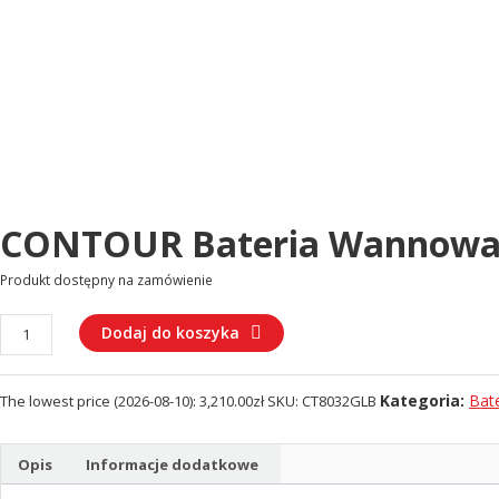
CONTOUR Bateria Wannowa 
Produkt dostępny na zamówienie
ilość
Dodaj do koszyka
CONTOUR
Bateria
Kategoria:
Bat
The lowest price (
2026-08-10
):
3,210.00
zł
SKU:
CT8032GLB
wannowa
4-
otworowa
Opis
Informacje dodatkowe
(CT8032GLB)