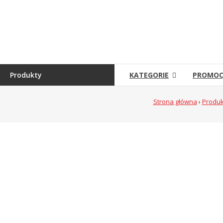
Skip
to
Sklep
content
Grambet
Sklep
internetowy
Produkty
KATEGORIE
PROMOC
Strona główna
›
Produk