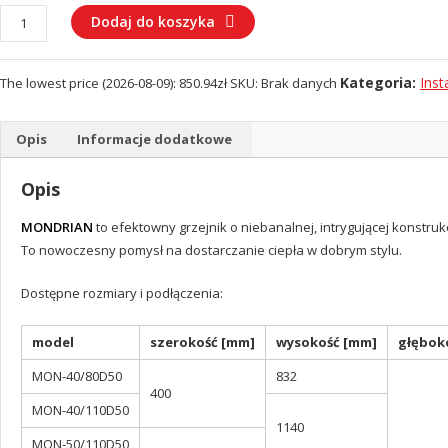
ilość
Dodaj do koszyka
Grzejnik
MONDRIAN
Kategoria:
Inst
The lowest price (
2026-08-09
):
850.94
zł
SKU:
Brak danych
Opis
Informacje dodatkowe
Opis
MONDRIAN
to efektowny grzejnik o niebanalnej, intrygującej konstr
To nowoczesny pomysł na dostarczanie ciepła w dobrym stylu.
Dostępne rozmiary i podłączenia:
model
szerokość [mm]
wysokość [mm]
głębok
MON-40/80D50
832
400
MON-40/110D50
1140
MON-50/110D50