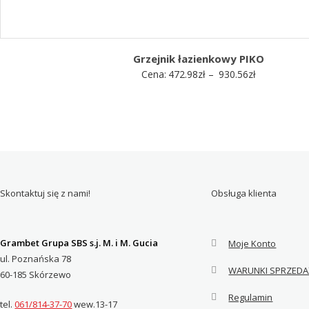
Grzejnik łazienkowy PIKO
Zakres
Cena:
472.98
zł
–
930.56
zł
cen:
od
472.98zł
do
930.56zł
Skontaktuj się z nami!
Obsługa klienta
Grambet Grupa SBS s.j. M. i M. Gucia
Moje Konto
ul. Poznańska 78
WARUNKI SPRZEDA
60-185 Skórzewo
Regulamin
tel.
061/814-37-70
wew.13-17