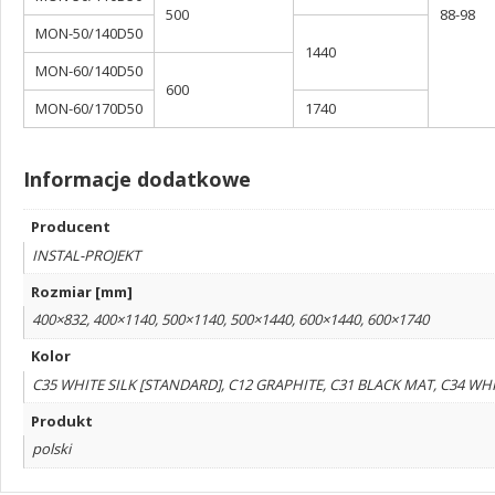
500
88-98
MON-50/140D50
1440
MON-60/140D50
600
MON-60/170D50
1740
Informacje dodatkowe
Producent
INSTAL-PROJEKT
Rozmiar [mm]
400×832, 400×1140, 500×1140, 500×1440, 600×1440, 600×1740
Kolor
C35 WHITE SILK [STANDARD], C12 GRAPHITE, C31 BLACK MAT, C34 WH
Produkt
polski