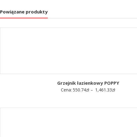
Powiązane produkty
Grzejnik łazienkowy POPPY
Zakres
Cena:
550.74
zł
–
1,461.33
zł
cen:
od
550.74zł
do
1,461.33zł