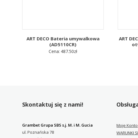
ART DECO Bateria umywalkowa
ART DEC
(AD5110CR)
ot
Cena:
487.50
zł
Skontaktuj się z nami!
Obsługa
Grambet Grupa SBS s.j. M. i M. Gucia
Moje Konto
ul. Poznańska 78
WARUNKI S