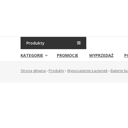
Skip
to
Sklep
content
Grambet
Sklep
internetowy
Produkty
KATEGORIE
PROMOCJE
WYPRZEDAŻ
P
Strona główna
›
Produkty
›
Wyposażenie Łazienek
›
Baterie ł