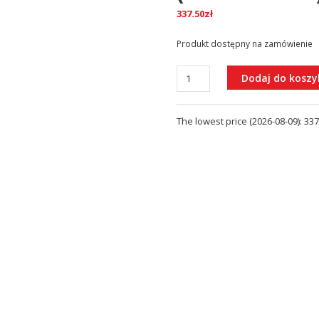
337.50
zł
Produkt dostępny na zamówienie
ilość
Dodaj do koszy
PARMA
Bateria
The lowest price (
2026-08-09
):
337
umywalkowa
(PM7410CRB)