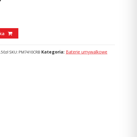
ka
Kategoria:
Baterie umywalkowe
.50
zł
SKU:
PM7410CRB