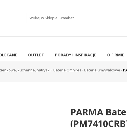
OLECANE
OUTLET
PORADY I INSPIRACJE
O FIRMIE
azienkowe, kuchenne, natryski
›
Baterie Omnires
›
Baterie umywalkowe
›
P
PARMA Bate
(PM7410CRB