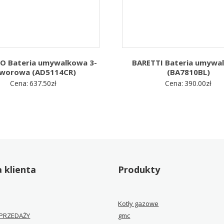
O Bateria umywalkowa 3-
BARETTI Bateria umywa
worowa (AD5114CR)
(BA7810BL)
Cena:
637.50
zł
Cena:
390.00
zł
 klienta
Produkty
Kotły gazowe
PRZEDAŻY
gmc