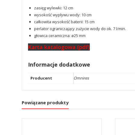
zasięg wylewki: 12 cm
wysokość wypływu wody: 10 cm
całkowita wysokość baterii: 15 cm
perlator ograniczający zużycie wody do ok. 7 l/min.
głowica ceramiczna: ø25 mm
Karta katalogowa (pdf)
Informacje dodatkowe
Producent
Omnires
Powiązane produkty