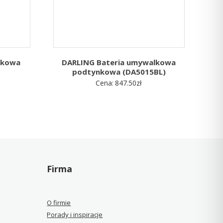
lkowa
DARLING Bateria umywalkowa
podtynkowa (DA5015BL)
Cena:
847.50
zł
Firma
O firmie
Porady i inspiracje