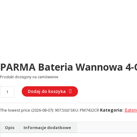
PARMA Bateria Wannowa 4-
Produkt dostępny na zamówienie
ilość
Dodaj do koszyka
PARMA
Bateria
Kategoria:
Bater
The lowest price (
2026-08-07
):
907.50
zł
SKU:
PM7432CR
wannowa
4-
otworowa
Opis
Informacje dodatkowe
(PM7432CR)