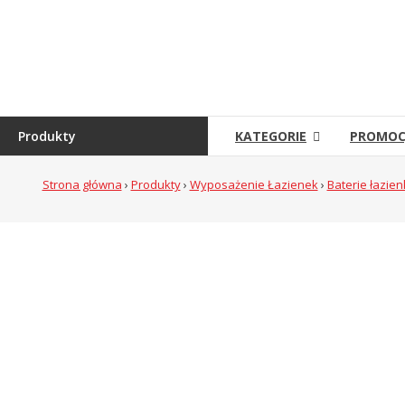
Skip
to
Sklep
content
Grambet
Sklep
internetowy
Produkty
KATEGORIE
PROMOC
Strona główna
›
Produkty
›
Wyposażenie Łazienek
›
Baterie łazie