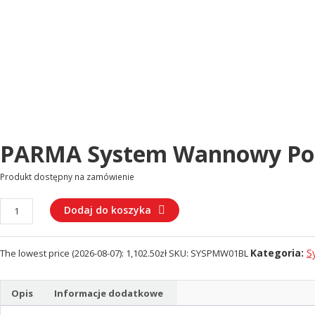
PARMA System Wannowy Po
Produkt dostępny na zamówienie
ilość
Dodaj do koszyka
PARMA
System
Kategoria:
S
The lowest price (
2026-08-07
):
1,102.50
zł
SKU:
SYSPMW01BL
wannowy
podtynkowy
(SYSPMW01BL)
Opis
Informacje dodatkowe