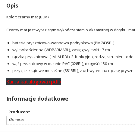
Opis
Kolor: czarny mat (BLM)
Czarny mat jest wyrazistym wykończeniem o aksamitnej w dotyku, ma
bateria prysznicowo-wannowa podtynkowa (PM7435BL)
wylewka ścienna (WDPARMABL), zasięg wylewki 17 cm
rączka prysznicowa (JIMJIM-RBL), 3-funkcyjna, rodzaj strumienia: de
wąż prysznicowy w osłonie PVC (028BL), długość: 150 cm
przyłącze kątowe mosiężne (8815BL), z uchwytem na rączkę pryszn
Karta katalogowa (pdf)
Informacje dodatkowe
Producent
Omnires