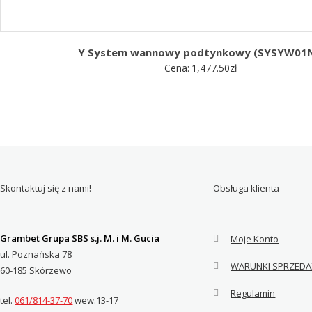
Y System wannowy podtynkowy (SYSYW01N
Cena:
1,477.50
zł
Skontaktuj się z nami!
Obsługa klienta
Grambet Grupa SBS s.j. M. i M. Gucia
Moje Konto
ul. Poznańska 78
WARUNKI SPRZEDA
60-185 Skórzewo
Regulamin
tel.
061/814-37-70
wew.13-17