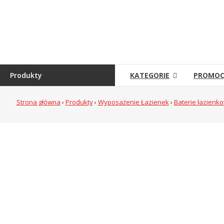
Skip
to
Sklep
content
Grambet
Sklep
internetowy
Produkty
KATEGORIE
PROMOC
Strona główna
›
Produkty
›
Wyposażenie Łazienek
›
Baterie łazienk