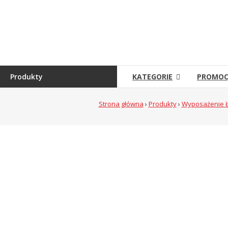
Skip
to
Sklep
content
Grambet
Sklep
internetowy
Produkty
KATEGORIE
PROMOC
Strona główna
›
Produkty
›
Wyposażenie 