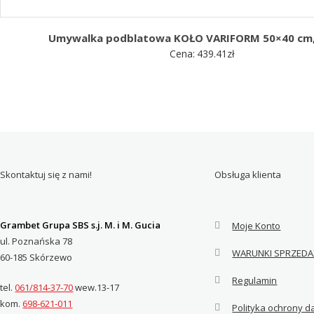
Umywalka podblatowa KOŁO VARIFORM 50×40 cm,
Cena:
439.41
zł
Skontaktuj się z nami!
Obsługa klienta
Grambet Grupa SBS s.j. M. i M. Gucia
Moje Konto
ul. Poznańska 78
WARUNKI SPRZEDA
60-185 Skórzewo
Regulamin
tel.
061/814-37-70
wew.13-17
kom.
698-621-011
Polityka ochrony 