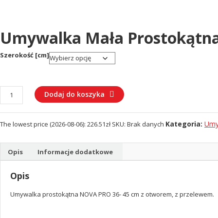
Umywalka Mała Prostokątn
Szerokość [cm]
ilość
Dodaj do koszyka
Umywalka
mała
Kategoria:
Umy
The lowest price (
2026-08-06
):
226.51
zł
SKU:
Brak danych
prostokątna
NOVA
PRO
Opis
Informacje dodatkowe
Opis
Umywalka prostokątna NOVA PRO 36- 45 cm z otworem, z przelewem.