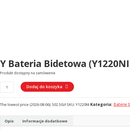
Y Bateria Bidetowa (Y1220NI
Produkt dostępny na zamówienie
ilość
Dodaj do koszyka
Y
Bateria
Kategoria:
Baterie 
The lowest price (
2026-08-06
):
502.50
zł
SKU:
Y1220NI
bidetowa
(Y1220NI)
Opis
Informacje dodatkowe