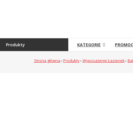
Skip
to
Sklep
content
Grambet
Sklep
internetowy
Produkty
KATEGORIE
PROMOC
Strona główna
›
Produkty
›
Wyposażenie Łazienek
›
Ba