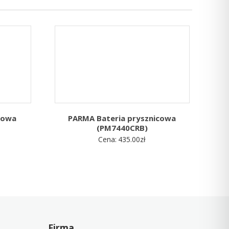
cowa
PARMA Bateria prysznicowa
(PM7440CRB)
Cena:
435.00
zł
Firma