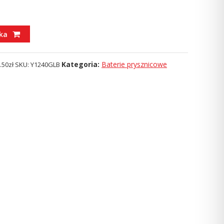
ka
Kategoria:
Baterie prysznicowe
.50
zł
SKU:
Y1240GLB