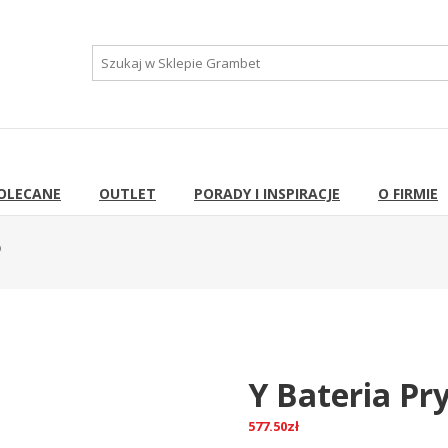
OLECANE
OUTLET
PORADY I INSPIRACJE
O FIRMIE
)
Y Bateria Pr
577.50
zł