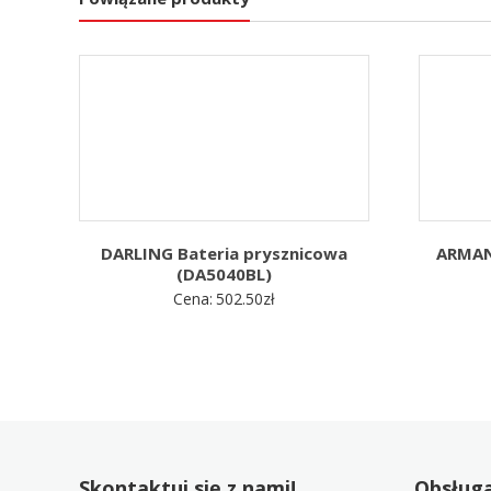
DARLING Bateria prysznicowa
ARMAN
(DA5040BL)
Cena:
502.50
zł
Skontaktuj się z nami!
Obsługa