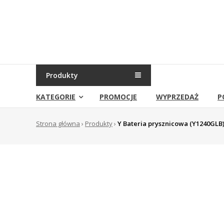
Skip
to
Sklep
content
Grambet
Sklep
internetowy
Produkty
KATEGORIE
PROMOCJE
WYPRZEDAŻ
P
Strona główna
›
Produkty
›
Y Bateria prysznicowa (Y1240GLB