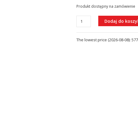
Produkt dostępny na zamówienie
ilość
Dodaj do koszy
Y
Bateria
The lowest price (
2026-08-08
):
577
prysznicowa
(Y1240GLB)