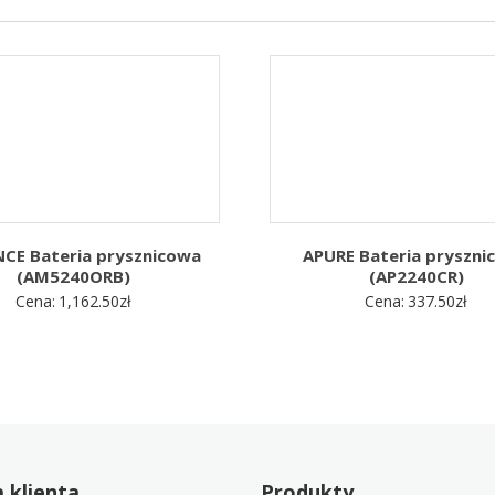
CE Bateria prysznicowa
APURE Bateria pryszni
(AM5240ORB)
(AP2240CR)
Cena:
1,162.50
zł
Cena:
337.50
zł
 klienta
Produkty