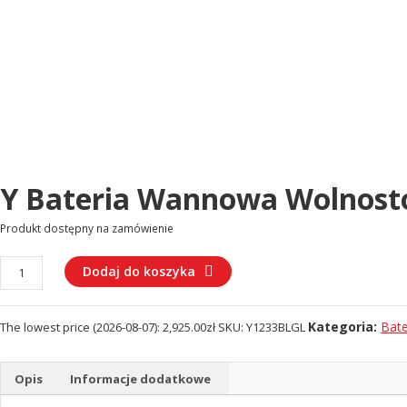
Y Bateria Wannowa Wolnost
Produkt dostępny na zamówienie
ilość
Dodaj do koszyka
Y
Bateria
Kategoria:
Bat
The lowest price (
2026-08-07
):
2,925.00
zł
SKU:
Y1233BLGL
wannowa
wolnostojąca
(Y1233BLGL)
Opis
Informacje dodatkowe