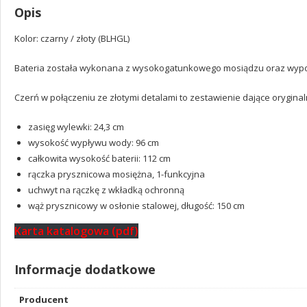
Opis
Kolor: czarny / złoty (BLHGL)
Bateria została wykonana z wysokogatunkowego mosiądzu oraz wypos
Czerń w połączeniu ze złotymi detalami to zestawienie dające oryginaln
zasięg wylewki: 24,3 cm
wysokość wypływu wody: 96 cm
całkowita wysokość baterii: 112 cm
rączka prysznicowa mosiężna, 1-funkcyjna
uchwyt na rączkę z wkładką ochronną
wąż prysznicowy w osłonie stalowej, długość: 150 cm
Karta katalogowa (pdf)
Informacje dodatkowe
Producent