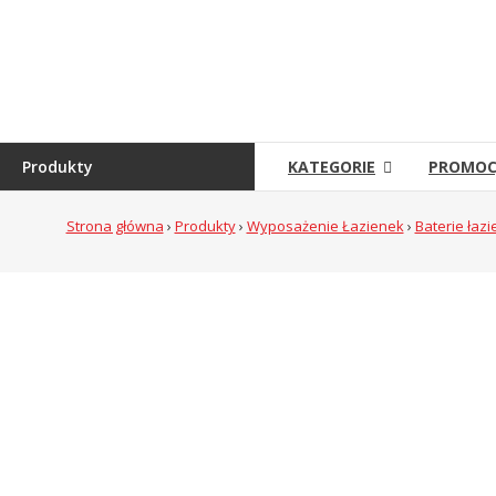
Skip
to
Sklep
content
Grambet
Sklep
internetowy
Produkty
KATEGORIE
PROMOC
Strona główna
›
Produkty
›
Wyposażenie Łazienek
›
Baterie łaz