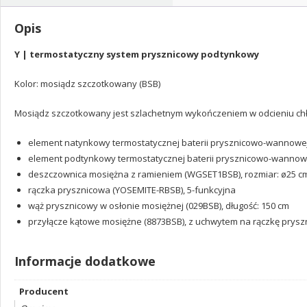
(SYSYT05BSB)
Opis
Y | termostatyczny system prysznicowy podtynkowy
Kolor: mosiądz szczotkowany (BSB)
Mosiądz szczotkowany jest szlachetnym wykończeniem w odcieniu chł
element natynkowy termostatycznej baterii prysznicowo-wannowe
element podtynkowy termostatycznej baterii prysznicowo-wannowe
deszczownica mosiężna z ramieniem (WGSET1BSB), rozmiar: ø25 cm,
rączka prysznicowa (YOSEMITE-RBSB), 5-funkcyjna
wąż prysznicowy w osłonie mosiężnej (029BSB), długość: 150 cm
przyłącze kątowe mosiężne (8873BSB), z uchwytem na rączkę prys
Informacje dodatkowe
Producent