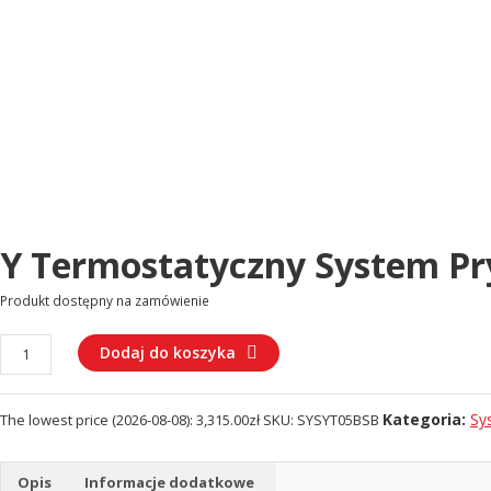
Y Termostatyczny System P
Produkt dostępny na zamówienie
ilość
Dodaj do koszyka
Y
Termostatyczny
Kategoria:
Sy
The lowest price (
2026-08-08
):
3,315.00
zł
SKU:
SYSYT05BSB
system
prysznicowy
podtynkowy
Opis
Informacje dodatkowe