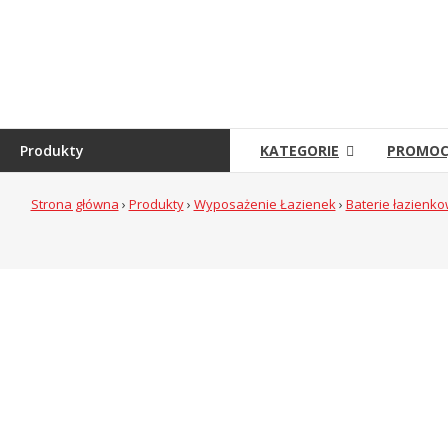
Skip
to
Sklep
content
Grambet
Sklep
internetowy
Produkty
KATEGORIE
PROMOC
Strona główna
›
Produkty
›
Wyposażenie Łazienek
›
Baterie łazienko