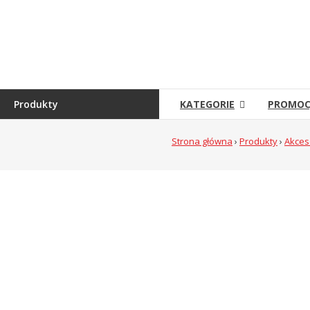
Skip
to
Sklep
content
Grambet
Sklep
internetowy
Produkty
KATEGORIE
PROMOC
Strona główna
›
Produkty
›
Akces