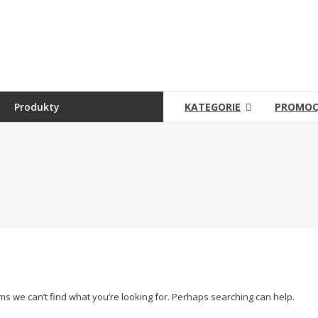
Skip
to
Sklep
content
Grambet
Sklep
internetowy
Produkty
KATEGORIE
PROMOC
ems we can’t find what you’re looking for. Perhaps searching can help.