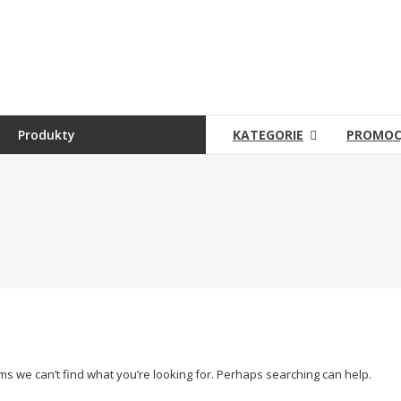
Skip
to
Sklep
content
Grambet
Sklep
internetowy
Produkty
KATEGORIE
PROMOC
ems we can’t find what you’re looking for. Perhaps searching can help.