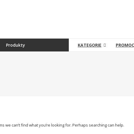
Skip
to
Sklep
content
Grambet
Sklep
internetowy
Produkty
KATEGORIE
PROMOC
ems we can’t find what you’re looking for. Perhaps searching can help.