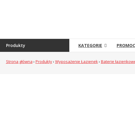
Skip
to
Sklep
content
Grambet
Sklep
internetowy
Produkty
KATEGORIE
PROMOC
Strona główna
›
Produkty
›
Wyposażenie Łazienek
›
Baterie łazienkowe