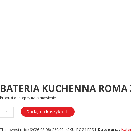
BATERIA KUCHENNA ROMA 
Produkt dostępny na zamówienie
ilość
Dodaj do koszyka
BATERIA
KUCHENNA
Kategoria:
Bate
The lowest price (
2026-08-08
):
269.00
zł
SKU:
BC-24-E2S-L
ROMA