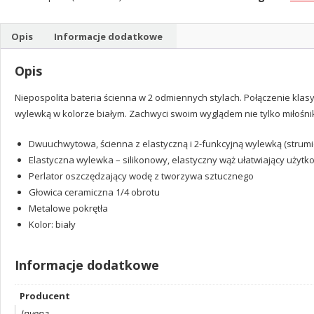
Z
ELASTYCZNĄ
Opis
Informacje dodatkowe
WYLEWKĄ,
BIAŁA
Opis
Niepospolita bateria ścienna w 2 odmiennych stylach. Połączenie kla
wylewką w kolorze białym. Zachwyci swoim wyglądem nie tylko miłośn
Dwuuchwytowa, ścienna z elastyczną i 2-funkcyjną wylewką (strumi
Elastyczna wylewka – silikonowy, elastyczny wąż ułatwiający użyt
Perlator oszczędzający wodę z tworzywa sztucznego
Głowica ceramiczna 1/4 obrotu
Metalowe pokrętła
Kolor: biały
Informacje dodatkowe
Producent
Invena