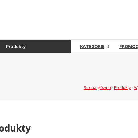
Skip
to
Sklep
content
Grambet
Sklep
internetowy
Produkty
KATEGORIE
PROMOC
Strona główna
›
Produkty
›
W
odukty