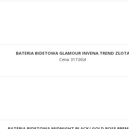
BATERIA BIDETOWA GLAMOUR INVENA TREND ZŁOT
Cena:
317.00
zł
BATERIA BIDETOWA MIDNIGHT BLACK/ GOLD ROSE PRE